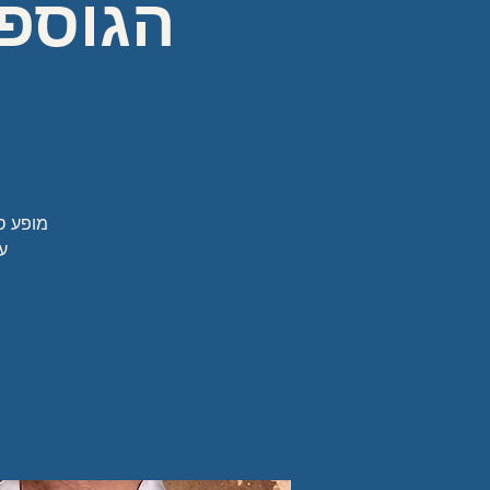
הגוספל
ע