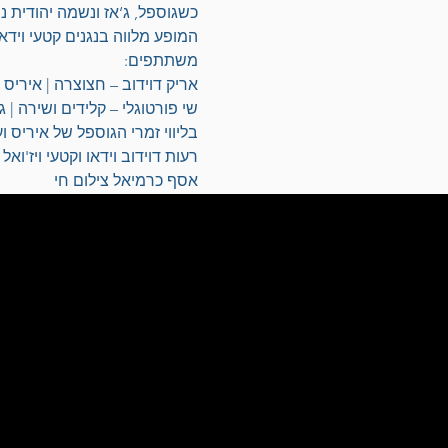
כשגוספל, ג‘אז ונשמה יהודית 
המופע מלווה בנגנים קטעי וידאו
משתתפים:
אריק דוידוב – חצוצרה | איריס פ
שי פורטוגלי – קלידים ושירה | ג
בליווי זמרי הגוספל של איריס ו
רעות דוידוב וידאו וקטעי ויז'ואל
אסף כרמיאל צילום חי