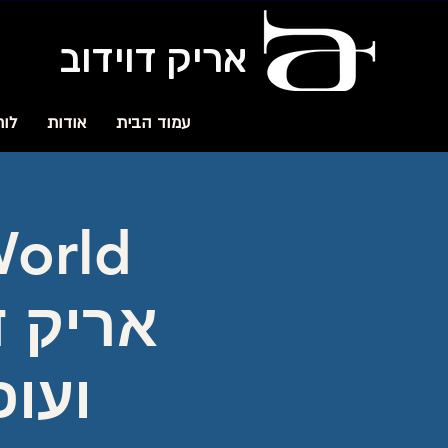
אריק דוידוב
עמוד הבית
אודות
לוח
World
אריק ד
ועופ