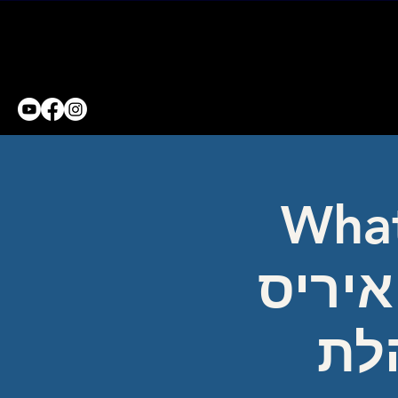
What
איריס
הלת