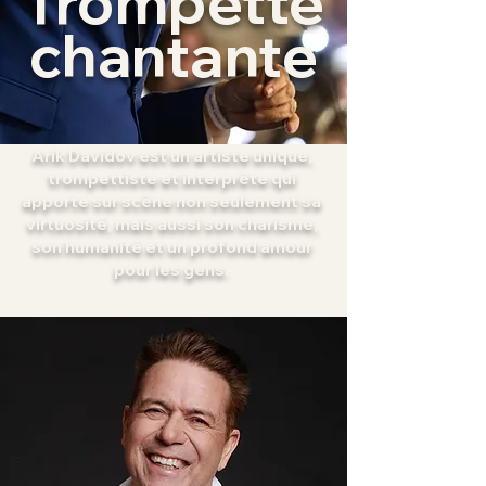
Trompette
chantante
Arik Davidov est un artiste unique,
trompettiste et interprète qui
apporte sur scène non seulement sa
virtuosité, mais aussi son charisme,
son humanité et un profond amour
pour les gens.