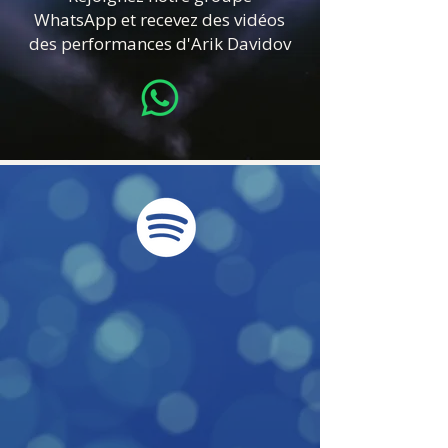
approche non conventionnelle, dans 
WhatsApp et recevez des vidéos
laquelle sa performance joue un rôle 
des performances d'Arik Davidov
communautaire en partageant et en 
célébrant la musique. Il communique 
avec le public pendant le spectacle, 
rendant celui-ci riche en émotions, en 
joie, en bonnes vibrations et en énergie. 

Arik a enregistré jusqu'à présent six CD : 
« The Talking Trumpet », « Melodies that 
touch », « The Jewish Soul », « Espaniol », 
« Cinema » et le tout dernier « In love 
again ».