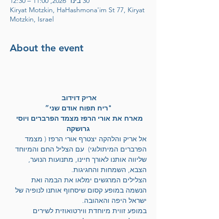
30 בינו׳ 2026, 11:00 – 12:30
Kiryat Motzkin, HaHashmona'im St 77, Kiryat
Motzkin, Israel
About the event
אריק דוידוב 
"ריח תפוח אודם שני״
מארח את אורי הרפז מצמד הפרברים ויוסי 
גרושקה
אל אריק והלהקה יצטרף אורי הרפז ( מצמד 
הפרברים המיתולוגי)  עם הצליל החם והמיוחד 
שליווה אותנו לאורך חיינו, מתנועות הנוער, 
הצבא, השמחות והחגיגות.
הצלילים המרגשים ימלאו את הבמה ואת 
הנשמה במופע קסום שיסחוף אותנו לנופיה של 
ישראל היפה והאהובה. 
במופע זווית מיוחדת ווירטואוזית לשירים 