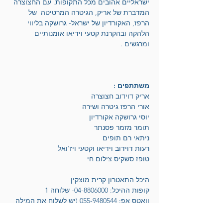
ישראליים אהובים מכל התקופות. עם החצוצרה 
המדברת של אריק, הגיטרה המרטיטה  של 
הרפז, האקורדיון של ישראל- גרושקה בליווי 
הלהקה ובהקרנת קטעי וידיאו אומנותיים 
ומרגשים .
משתתפים :
אריק דוידוב חצוצרה 
אורי הרפז גיטרה ושירה
יוסי גרושקה אקורדיון 
תומר מזמר פסנתר 
ניתאי רם תופים 
רעות דוידוב וידיאו וקטעי ויז'ואל
טופז סשקיס צילום חי
היכל התאטרון קרית מוצקין
קופות ההיכל: 04-8806000- שלוחה 1 
וואטס אפ: 055-9480544 (יש לשלוח את המילה 
- הוספה)
פקס : 04-8806022 