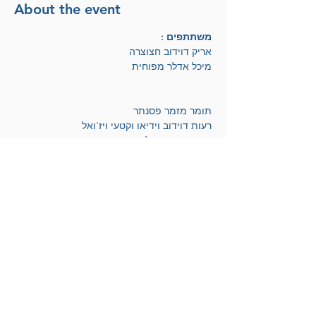
About the event
משתתפים :
אריק דוידוב חצוצרה 
מיכל אדלר מפוחית 
תומר מזמר פסנתר
רעות דוידוב וידיאו וקטעי ויז'ואל
טופז סשקיס צילום חי
אריק דוידוב
לחצו להצטרפות למועדון הידידים