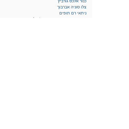
כנור אלכס גורביץ
צלו סוניה אברבוך
ניתאי רם תופים
רעות דוידוב וידיאו וקטעי ויז'ואל
טופז סשקיס צילום חי
היכל התרבות דרום השרון יצירת קשר 
לכרטיסים:
| שעות פעילות: ימי א’-ה’ 8:00 - 17:00 | טלפון 
להזמנות: 8987* | מייל: 
hechal@dsharon.org.il
אריק דוידוב
לחצו להצטרפות למועדון הידידים