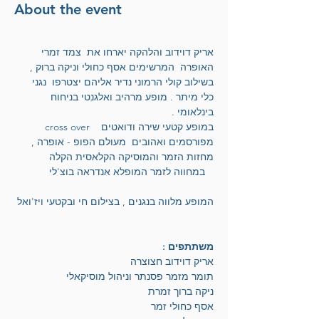
About the event
אריק דוידוב והלהקה יארחו את  צמד זמרי 
האופרה  המרשימים אסף כחולי וניקה ברוק , 
בשילוב קולי הרמוני נדיר אליהם יצטרפו  נגני 
כלי מיתר . מופע מרהיב ואלגנטי בניחוח 
בינלאומי . 
  cross over  במופע קטעי שירה ודואטים  
מפורסמים ואהובים  מעולם הפופ - אופרה , 
מחזות הזמר והמוסיקה הקלאסית הקלה 
במחווה לזמר המופלא אנדראה בוצ'לי   
המופע מלווה בנגנים , בצילום חי ובקטעי ויז'ואל
משתתפים :
אריק דוידוב חצוצרה
תומר מזמר פסנתר וניהול מוסיקאלי
ניקה ברוך זמרת
אסף כחולי זמר