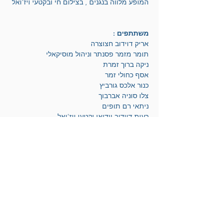
המופע מלווה בנגנים , בצילום חי ובקטעי ויז'ואל
משתתפים :
אריק דוידוב חצוצרה
תומר מזמר פסנתר וניהול מוסיקאלי
ניקה ברוך זמרת
אסף כחולי זמר
כנור אלכס גורביץ
צלו סוניה אברבוך
ניתאי רם תופים
רעות דוידוב וידיאו וקטעי ויז'ואל
טופז סשקיס צילום חי
אריק דוידוב