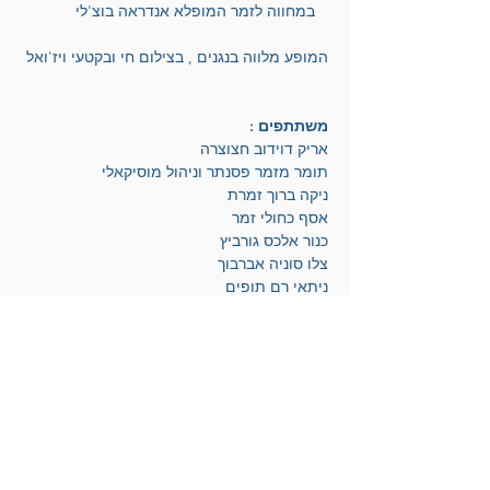
במחווה לזמר המופלא אנדראה בוצ'לי   
המופע מלווה בנגנים , בצילום חי ובקטעי ויז'ואל
משתתפים :
אריק דוידוב חצוצרה
תומר מזמר פסנתר וניהול מוסיקאלי
ניקה ברוך זמרת
אסף כחולי זמר
כנור אלכס גורביץ
צלו סוניה אברבוך
ניתאי רם תופים
רעות דוידוב וידיאו וקטעי ויז'ואל
טופז סשקיס צילום חי