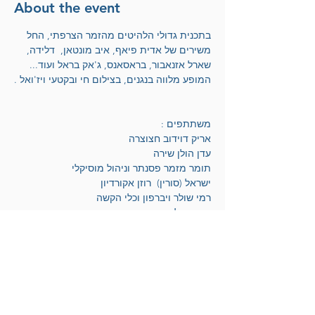
About the event
בתכנית גדולי הלהיטים מהזמר הצרפתי, החל 
משירים של אדית פיאף, איב מונטאן,  דלידה, 
שארל אזנאבור, בראסאנס, ג'אק בראל ועוד... 
המופע מלווה בנגנים, בצילום חי ובקטעי ויז'ואל .
משתתפים :
אריק דוידוב חצוצרה 
עדן הולן שירה 
תומר מזמר פסנתר וניהול מוסיקלי 
ישראל (סורין)  רוזן אקורדיון 
רמי שולר ויברפון וכלי הקשה 
אריק פולקובסקי גיטרה 
רעות דוידוב וידיאו 
טופז סשקיס צילום חי