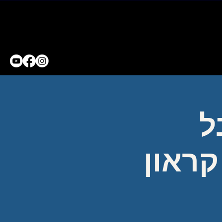
ל
קראון