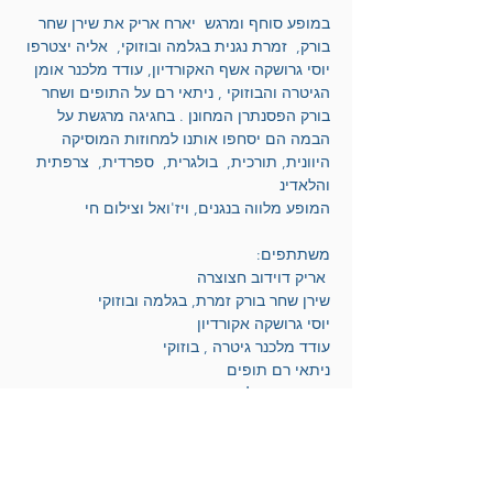
במופע סוחף ומרגש  יארח אריק את שירן שחר 
בורק,  זמרת נגנית בגלמה ובוזוקי,  אליה יצטרפו 
יוסי גרושקה אשף האקורדיון, עודד מלכנר אומן 
הגיטרה והבוזוקי , ניתאי רם על התופים ושחר 
בורק הפסנתרן המחונן . בחגיגה מרגשת על 
הבמה הם יסחפו אותנו למחוזות המוסיקה 
היוונית, תורכית,  בולגרית,  ספרדית,  צרפתית  
והלאדינ
המופע מלווה בנגנים, ויז'ואל וצילום חי 
משתתפים:
 אריק דוידוב חצוצרה
שירן שחר בורק זמרת, בגלמה ובוזוקי
יוסי גרושקה אקורדיון
עודד מלכנר גיטרה , בוזוקי
ניתאי רם תופים
שחר בורק קלידים 
תומר מזמר קלידים 
רעות דוידוב וידיאו וקטעי ויז'ואל
אסף כרמיאל צילום חי