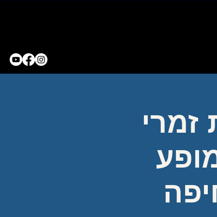
 זמרי
ופע
יפה