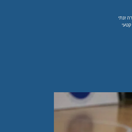
ה זנתי
קטעי