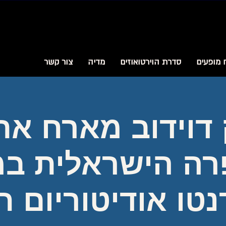
 מופעים
סדרת הוירטואוזים
מדיה
צור קשר
דוידוב מארח את
רה הישראלית במ
נטו אודיטוריום ח