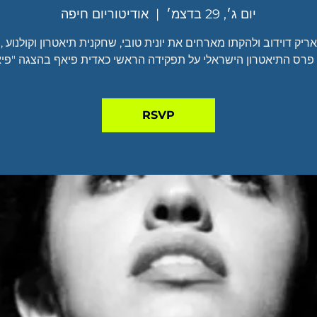
יום ג׳, 29 בדצמ׳
  |  
אודיטוריום חיפה
 פרס התיאטרון הישראלי על תפקידה הראשי כאדית פיאף בהצגה "פיא
RSVP