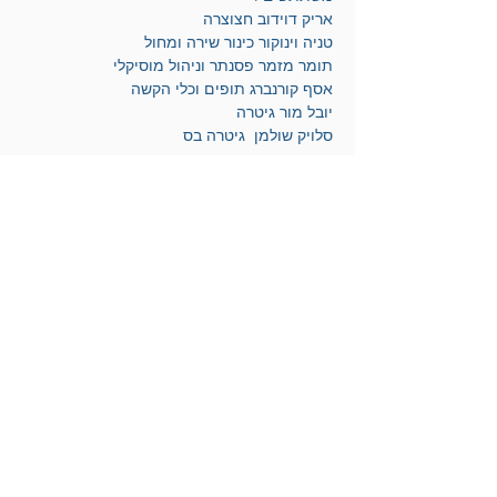
אריק דוידוב חצוצרה 
טניה וינוקור כינור שירה ומחול 
תומר מזמר פסנתר וניהול מוסיקלי 
אסף קורנברג תופים וכלי הקשה 
יובל מור גיטרה
סלויק שולמן  גיטרה בס
אריק דוידוב
לחצו להצטרפות למועדון הידידים