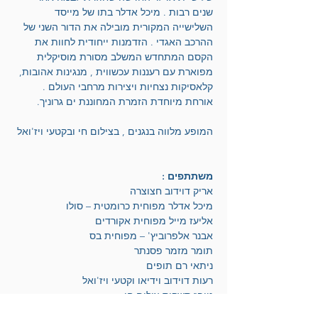
שנים רבות . מיכל אדלר בתו של מייסד 
השלישייה המקורית מובילה את הדור השני של 
ההרכב האגדי . הזדמנות ייחודית לחוות את 
הקסם המתחדש המשלב מסורת מוסיקלית 
מפוארת עם רעננות עכשווית , מנגינות אהובות, 
קלאסיקות נצחיות ויצירות מרחבי העולם . 
אורחת מיוחדת הזמרת המחוננת ים גרוניך. 
המופע מלווה בנגנים , בצילום חי ובקטעי ויז'ואל
משתתפים :
אריק דוידוב חצוצרה 
מיכל אדלר מפוחית כרומטית – סולו
אליעז מייל מפוחית אקורדים
אבנר אלפרוביץ' – מפוחית בס 
תומר מזמר פסנתר
ניתאי רם תופים
רעות דוידוב וידיאו וקטעי ויז'ואל
טופז סשקיס צילום חי