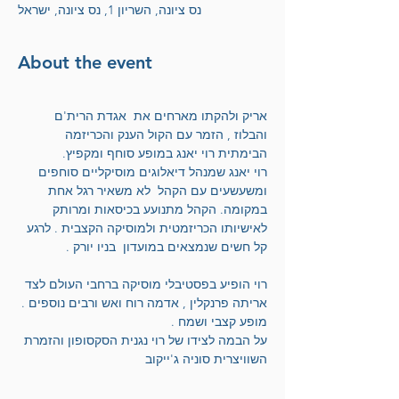
נס ציונה, השריון 1, נס ציונה, ישראל
About the event
אריק ולהקתו מארחים את  אגדת הרית'ם 
והבלוז , הזמר עם הקול הענק והכריזמה 
הבימתית רוי יאנג במופע סוחף ומקפיץ.
רוי יאנג שמנהל דיאלוגים מוסיקליים סוחפים  
ומשעשעים עם הקהל  לא משאיר רגל אחת 
במקומה. הקהל מתנועע בכיסאות ומרותק 
לאישיותו הכריזמטית ולמוסיקה הקצבית . לרגע 
קל חשים שנמצאים במועדון  בניו יורק . 
רוי הופיע בפסטיבלי מוסיקה ברחבי העולם לצד 
אריתה פרנקלין , אדמה רוח ואש ורבים נוספים . 
מופע קצבי ושמח .
על הבמה לצידו של רוי נגנית הסקסופון והזמרת 
השוויצרית סוניה ג'ייקוב 