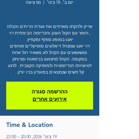
יום ב׳, 19 בינו׳
  |  
נס ציונה
אריק ולהקתו מארחים את אגדת הרית'ם והבלוז
, הזמר עם הקול הענק והכריזמה הבימתית רוי
רוי יאנג שמנהל דיאלוגים מוסיקליים סוחפים
ומשעשעים עם הקהל לא משאיר רגל אחת
במקומה. הקהל מתנועע בכיסאות ומרותק
לאישיותו הכריזמטית ולמוסיקה הקצבית . לרגע
קל חשים שנמצאים במועדון בניו יורק .
ההרשמה סגורה
אירועים אחרים
Time & Location
19 בינו׳ 2026, 20:00 – 22:00