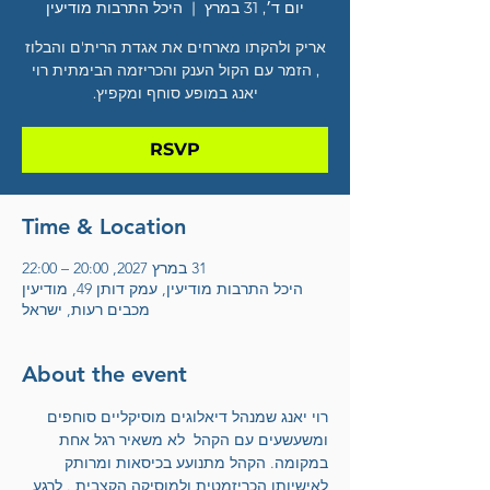
יום ד׳, 31 במרץ
  |  
היכל התרבות מודיעין
אריק ולהקתו מארחים את אגדת הרית'ם והבלוז
, הזמר עם הקול הענק והכריזמה הבימתית רוי
יאנג במופע סוחף ומקפיץ.
RSVP
Time & Location
31 במרץ 2027, 20:00 – 22:00
היכל התרבות מודיעין, עמק דותן 49, מודיעין
מכבים רעות, ישראל
About the event
רוי יאנג שמנהל דיאלוגים מוסיקליים סוחפים  
ומשעשעים עם הקהל  לא משאיר רגל אחת 
במקומה. הקהל מתנועע בכיסאות ומרותק 
לאישיותו הכריזמטית ולמוסיקה הקצבית . לרגע 