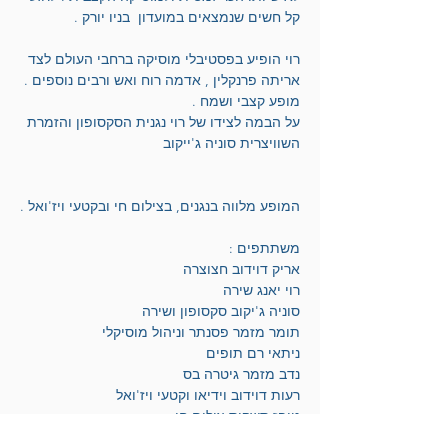
קל חשים שנמצאים במועדון  בניו יורק . 
רוי הופיע בפסטיבלי מוסיקה ברחבי העולם לצד 
אריתה פרנקלין , אדמה רוח ואש ורבים נוספים . 
מופע קצבי ושמח .
על הבמה לצידו של רוי נגנית הסקסופון והזמרת 
השוויצרית סוניה ג'ייקוב 
המופע מלווה בנגנים, בצילום חי ובקטעי ויז'ואל .
משתתפים :
אריק דוידוב חצוצרה 
רוי יאנג שירה 
סוניה ג'יקוב סקסופון ושירה
תומר מזמר פסנתר וניהול מוסיקלי 
ניתאי רם תופים 
נדב מזמר גיטרה בס
רעות דוידוב וידיאו וקטעי ויז'ואל
טופז סשקיס צילום חי