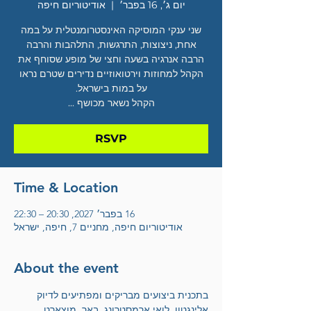
יום ג׳, 16 בפבר׳
  |  
אודיטוריום חיפה
שני ענקי המוסיקה האינסטרומנטלית על במה
אחת, ניצוצות, התרגשות, התלהבות והרבה
הרבה אנרגיה בשעה וחצי של מופע שסוחף את
הקהל למחוזות וירטואוזיים נדירים שטרם נראו
הקהל נשאר מכושף ...
RSVP
Time & Location
16 בפבר׳ 2027, 20:30 – 22:30
אודיטוריום חיפה, מחניים 7, חיפה, ישראל
About the event
בתכנית ביצועים מבריקים ומפתיעים לדיוק 
אלינגטון, לואי ארמסטרונג, באך, מוצארט, 