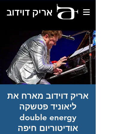
אריק דוידוב
אריק דוידוב מארח את
ליאוניד פטשקה
double energy
אודיטוריום חיפה