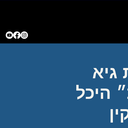
 גיא
״ היכל
ין