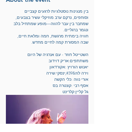
בין מנגינות נוסטלגיות לרגעים קצביים
וסוחפים, נרקם ערב מוזיקלי עשיר בצבעים,
שמחבר בין עבר להווה—מופע שמתחיל בלב
ונגמר ברגליים.
חוויה בימתית מרגשת, חמה ומלאת חיים,
שבה המסורת קמה לחיים מחדש.
השטייטל חוזר - עם אנרגיה של היום
משתתפים:אריק דוידוב
יאנוש הורויץ :אקורדאון
וירה לוז&#39;ינסקי:שירה
אורי נווה :כלי הקשה
אסף רבי :קונטרה בס
גל קליין:קלרינט