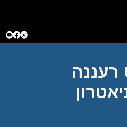
 רעננה
יאטרון