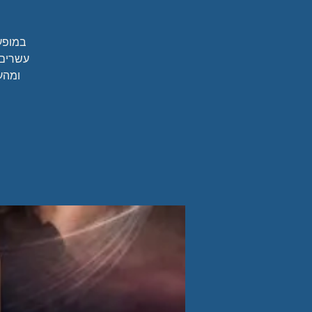
במופע 
עשרים 
ומהע