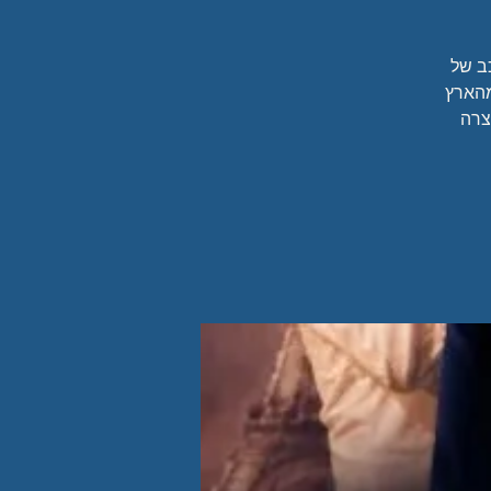
כב של
מהארץ
צרה