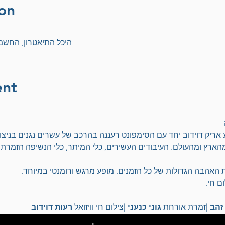
on
היכל התיאטרון, החשמונאים 77, קרית מו
ent
 אריק דוידוב יחד עם הסימפונט רעננה בהרכב של עשרים נגנים בניצו
 מהארץ ומהעולם. העיבודים העשירים, כלי המיתר, כלי הנשיפה הזמרת
 האהבה הגדולות של כל הזמנים. מופע מרגש ורומנטי במיוחד.
ם חי.
זהב |
זמרת אורחת 
גוני כנעני |
צילום חי וויזואל 
רעות דוידוב