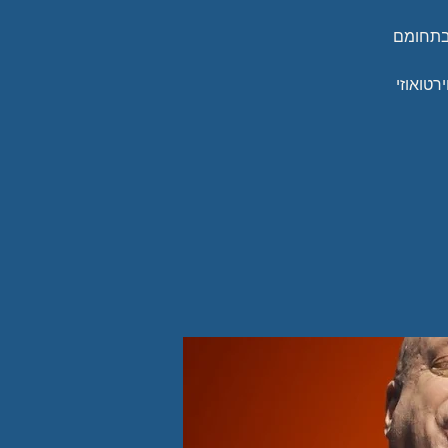
 בתחומם
רטואוזי