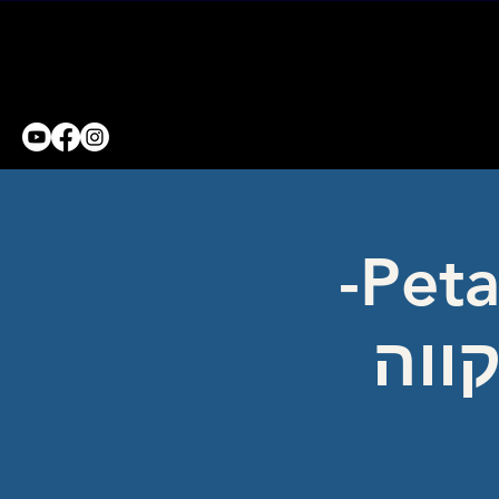
Petach Tikva Concert Hall-
ווה