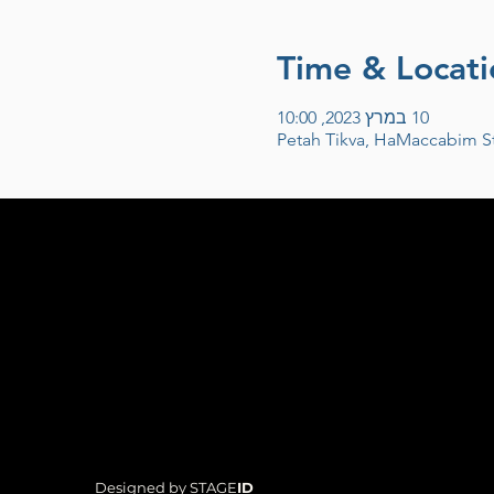
Time & Locati
10 במרץ 2023, 10:00
Petah Tikva, HaMaccabim St 5
Designed by STAGE
ID