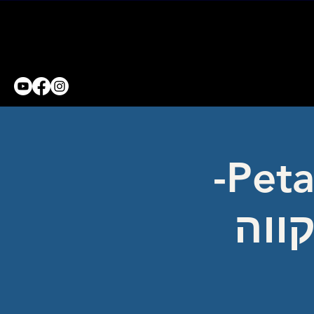
Petach Tikva Concert Hall-
ווה