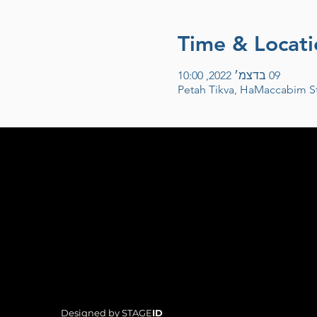
Time & Locati
09 בדצמ׳ 2022, 10:00
Petah Tikva, HaMaccabim St 5
Designed by STAGE
ID