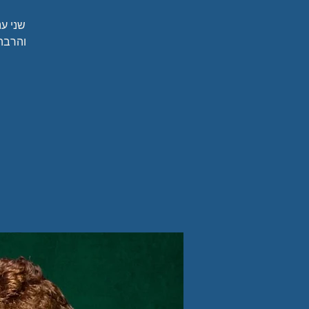
שני ע
והרבה