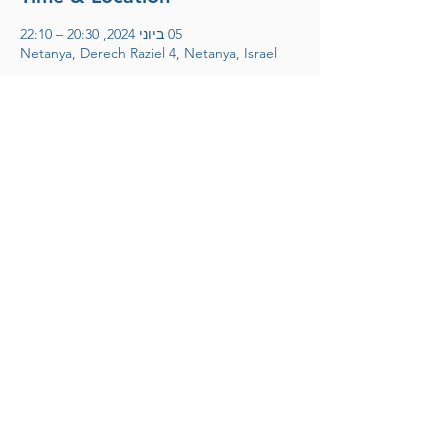
05 ביוני 2024, 20:30 – 22:10
Netanya, Derech Raziel 4, Netanya, Israel
אריק דוידוב
לחצו להצטרפות למועדון הידידים
© 2025 Arik Davidov
Designed by STAGE
ID
Impressum