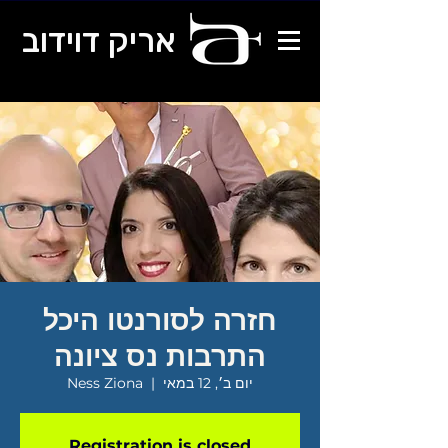
אריק דוידוב
חזרה לסורנטו היכל
התרבות נס ציונה
יום ב׳, 12 במאי
  |  
Ness Ziona
Registration is closed