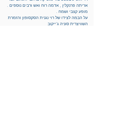
אריתה פרנקלין , אדמה רוח ואש ורבים נוספים . 
מופע קצבי ושמח .
על הבמה לצידו של רוי נגנית הסקסופון והזמרת 
השוויצרית סוניה ג'ייקוב
המופע מלווה בנגנים, בצילום חי ובקטעי ויז'ואל .
משתתפים :
אריק דוידוב חצוצרה
רוי יאנג שירה
סוניה ג'יקוב סקסופון ושירה
תומר מזמר פסנתר וניהול מוסיקלי
ניתאי רם תופים
נדב מזמר גיטרה בס
אריק דוידוב