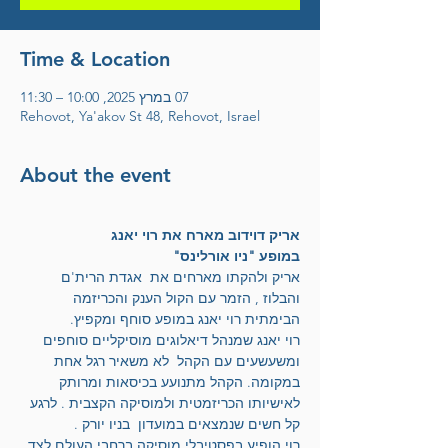
Time & Location
07 במרץ 2025, 10:00 – 11:30
Rehovot, Ya'akov St 48, Rehovot, Israel
About the event
אריק דוידוב מארח את רוי יאנג
במופע "ניו אורלינס"
אריק ולהקתו מארחים את  אגדת הרית'ם 
והבלוז , הזמר עם הקול הענק והכריזמה 
הבימתית רוי יאנג במופע סוחף ומקפיץ.
רוי יאנג שמנהל דיאלוגים מוסיקליים סוחפים  
ומשעשעים עם הקהל  לא משאיר רגל אחת 
במקומה. הקהל מתנועע בכיסאות ומרותק 
לאישיותו הכריזמטית ולמוסיקה הקצבית . לרגע 
קל חשים שנמצאים במועדון  בניו יורק .
רוי הופיע בפסטיבלי מוסיקה ברחבי העולם לצד 