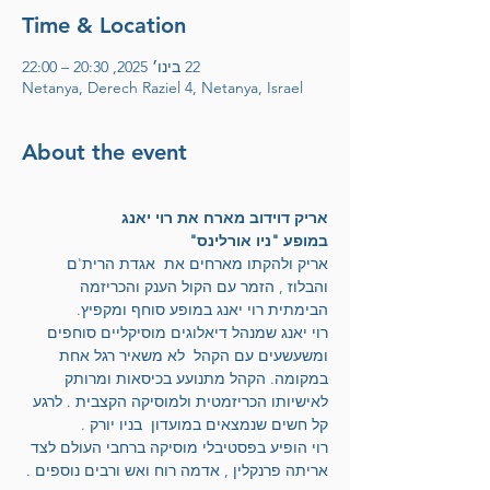
Time & Location
22 בינו׳ 2025, 20:30 – 22:00
Netanya, Derech Raziel 4, Netanya, Israel
About the event
אריק דוידוב מארח את רוי יאנג
במופע "ניו אורלינס"
אריק ולהקתו מארחים את  אגדת הרית'ם 
והבלוז , הזמר עם הקול הענק והכריזמה 
הבימתית רוי יאנג במופע סוחף ומקפיץ.
רוי יאנג שמנהל דיאלוגים מוסיקליים סוחפים  
ומשעשעים עם הקהל  לא משאיר רגל אחת 
במקומה. הקהל מתנועע בכיסאות ומרותק 
לאישיותו הכריזמטית ולמוסיקה הקצבית . לרגע 
קל חשים שנמצאים במועדון  בניו יורק .
רוי הופיע בפסטיבלי מוסיקה ברחבי העולם לצד 
אריתה פרנקלין , אדמה רוח ואש ורבים נוספים . 