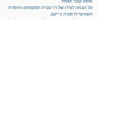
מופע קצבי ושמח .
על הבמה לצידו של רוי נגנית הסקסופון והזמרת 
השוויצרית סוניה ג'ייקוב
המופע מלווה בנגנים, בצילום חי ובקטעי ויז'ואל .
משתתפים :
אריק דוידוב חצוצרה
רוי יאנג שירה
סוניה ג'יקוב סקסופון ושירה
תומר מזמר פסנתר וניהול מוסיקלי
ניתאי רם תופים
נדב מזמר גיטרה בס
אריק דוידוב
לחצו להצטרפות למועדון הידידים