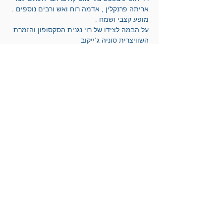
אריתה פרנקלין , אדמה רוח ואש ורבים נוספים . 
מופע קצבי ושמח .
על הבמה לצידו של רוי נגנית הסקסופון והזמרת 
השוויצרית סוניה ג'ייקוב
המופע מלווה בנגנים, בצילום חי ובקטעי ויז'ואל .
משתתפים :
אריק דוידוב חצוצרה
רוי יאנג שירה
סוניה ג'יקוב סקסופון ושירה
תומר מזמר פסנתר וניהול מוסיקלי
ניתאי רם תופים
נדב מזמר גיטרה בס
אריק דוידוב