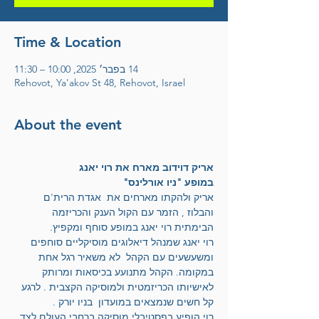
Time & Location
14 בפבר׳ 2025, 10:00 – 11:30
Rehovot, Ya'akov St 48, Rehovot, Israel
About the event
אריק דוידוב מארח את רוי יאנג
במופע "ניו אורלינס"
אריק ולהקתו מארחים את  אגדת הרית'ם 
והבלוז , הזמר עם הקול הענק והכריזמה 
הבימתית רוי יאנג במופע סוחף ומקפיץ.
רוי יאנג שמנהל דיאלוגים מוסיקליים סוחפים  
ומשעשעים עם הקהל  לא משאיר רגל אחת 
במקומה. הקהל מתנועע בכיסאות ומרותק 
לאישיותו הכריזמטית ולמוסיקה הקצבית . לרגע 
קל חשים שנמצאים במועדון  בניו יורק .
רוי הופיע בפסטיבלי מוסיקה ברחבי העולם לצד 