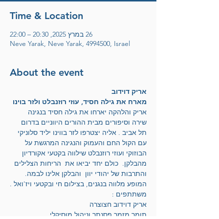
Time & Location
26 במרץ 2025, 20:30 – 22:00
Neve Yarak, Neve Yarak, 4994500, Israel
About the event
אריק דוידוב
מארח את גילה חסיד, עוזי רוזנבלט ולזר בוינו
אריק והלהקה יארחו את גילה חסיד בנגינה 
שירה וסיפורים מבית ההורים היווניים בדרום 
תל אביב . אליה יצטרפו לזר בווינו יליד סלוניקי 
עם הקול החם והעמוק והנגינה המרגשת על 
הבוזוקי ועוזי רוזנבלט שילווה בקטעי אקורדיון 
מהבלקן.  כולם יחד יביאו את  הריחות הצלילים 
והתרבות של יהודי יוון  והבלקן אלינו לבמה.
המופע מלווה בנגנים, בצילום חי ובקטעי ויז'ואל .
משתתפים :
אריק דוידוב חצוצרה
תומר מזמר פסנתר וניהול מוסיקלי