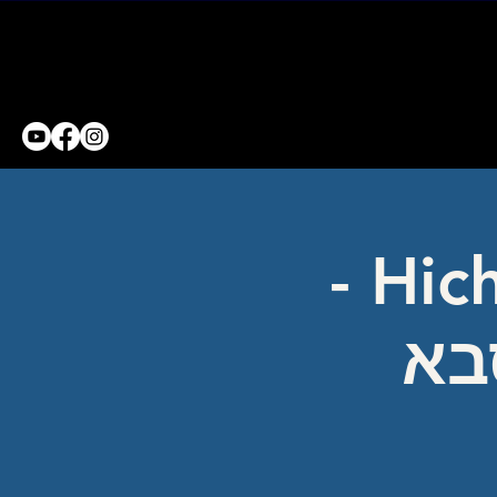
Hichal Hatarbot kfar saba -
בא