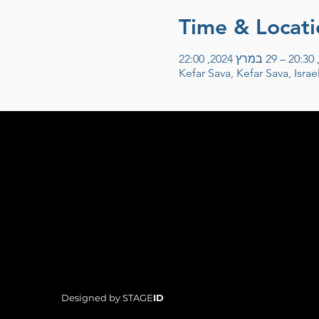
Time & Locati
Kefar Sava, Kefar Sava, Israe
Designed by STAGE
ID