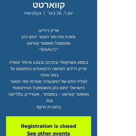
קווארטט
יום ו׳, 26 בינו׳
  |  
Herzliya
במסע מוסיקאלי ובהרכב ובצבע מיוחד מארח
אריק דוידוב חמישה וירטואוזים בתחומם על
לצליל החם של החצוצרה יצטרפו זמר הטנור
הישראלי יותם כהן והאנסמבל הווירטואוזי
מאסטר קוורטט – בפסנתר , אקורדיון, בללייקה
בתכנית מיקס
Registration is closed
See other events