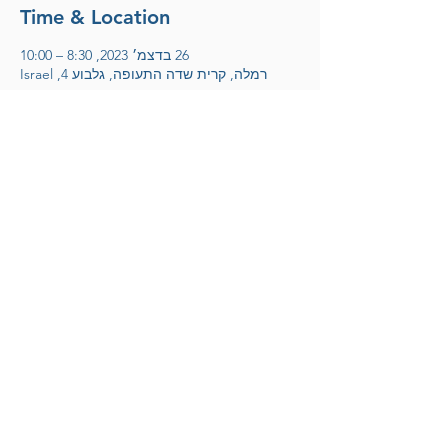
Time & Location
26 בדצמ׳ 2023, 8:30 – 10:00
רמלה, קרית שדה התעופה, גלבוע 4, Israel
אריק דוידוב
לחצו להצטרפות למועדון הידידים
© 2025 Arik Davidov
Designed by STAGE
ID