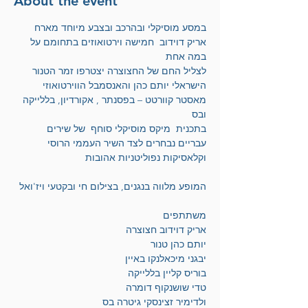
About the event
במסע מוסיקלי ובהרכב ובצבע מיוחד מארח 
אריק דוידוב  חמישה וירטואוזים בתחומם על 
במה אחת 
לצליל החם של החצוצרה יצטרפו זמר הטנור 
הישראלי יותם כהן והאנסמבל הווירטואוזי 
מאסטר קוורטט – בפסנתר , אקורדיון, בללייקה  
ובס  
בתכנית  מיקס מוסיקלי סוחף  של שירים 
עבריים נבחרים לצד השיר העממי הרוסי 
וקלאסיקות נפוליטניות אהובות  
המופע מלווה בנגנים, בצילום חי ובקטעי ויז'ואל 
משתתפים 
אריק דוידוב חצוצרה
יותם כהן טנור
יבגני מיכאלנקו באיין 
בוריס קליין בללייקה
טדי שושנקוף דומרה 
ולדימיר זצינסקי גיטרה בס