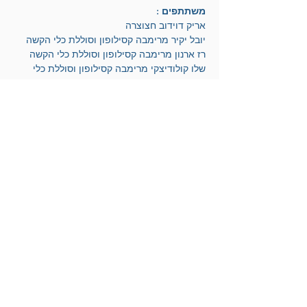
משתתפים :
אריק דוידוב חצוצרה 
יובל יקיר מרימבה קסילופון וסוללת כלי הקשה 
רז ארנון מרימבה קסילופון וסוללת כלי הקשה
שלו קולודיצקי מרימבה קסילופון וסוללת כלי 
הקשה
תומר מזמר פסנתר
רעות דוידוב וידיאו וקטעי ויז'ואל
טופז סשקיס צילום חי
היכל אמנויות הבמה הרצליה - ז'בוטינסקי 15 
הרצליה 4680008
שירות לקוחות וקופה: 09-9729999
אריק דוידוב